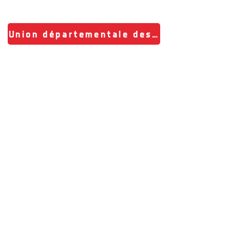
Union départementale des sapeurs-pomp
Union régionale des sapeurs-pompiers Aquitaine Limousin
Fédération nationale des sapeurs-pompiers de France